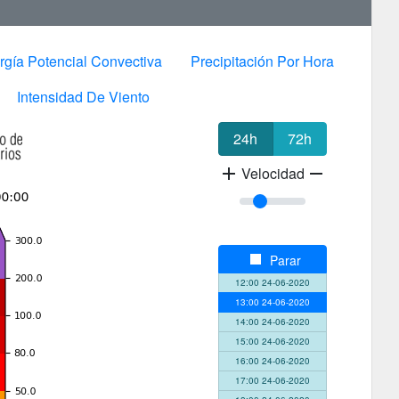
rgía Potencial Convectiva
Precipitación Por Hora
Intensidad De Viento
24h
72h
add
Velocidad
remove
stop
Parar
12:00 24-06-2020
13:00 24-06-2020
14:00 24-06-2020
15:00 24-06-2020
16:00 24-06-2020
17:00 24-06-2020