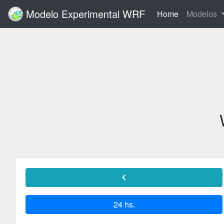
Modelo Experimental WRF
(current)
Home
Modelos
chevron_left
24 hs.