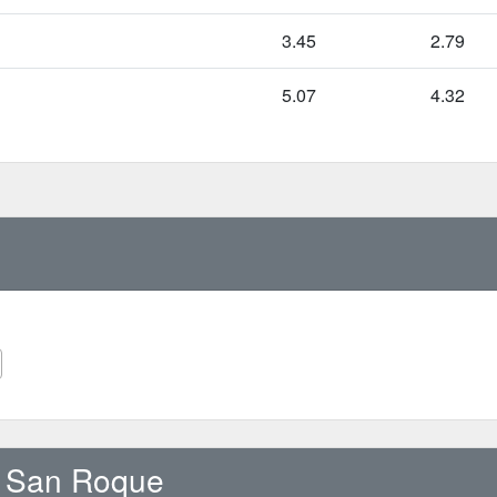
3.45
2.79
5.07
4.32
 San Roque