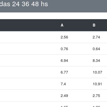
adas 24 36 48 hs
A
B
2.56
2.74
0.76
0.64
6.94
8.34
6.77
10.07
7.4
10.91
2.49
2.75