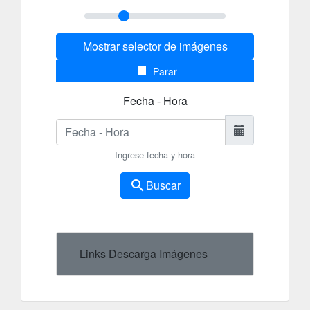
Mostrar selector de imágenes
stop
Parar
Fecha - Hora
Ingrese fecha y hora
search
Buscar
Links Descarga Imágenes