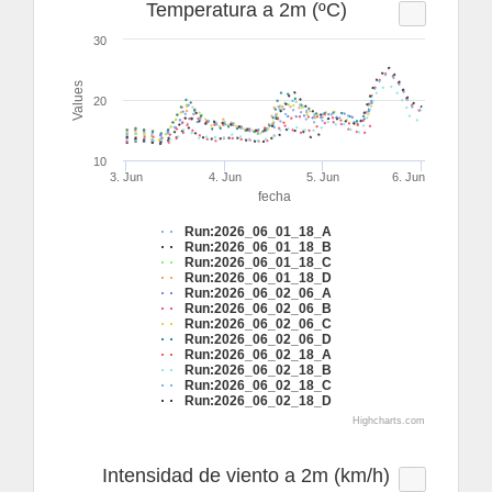
Temperatura a 2m (ºC)
30
Values
20
10
3. Jun
4. Jun
5. Jun
6. Jun
fecha
Run:2026_06_01_18_A
Run:2026_06_01_18_B
Run:2026_06_01_18_C
Run:2026_06_01_18_D
Run:2026_06_02_06_A
Run:2026_06_02_06_B
Run:2026_06_02_06_C
Run:2026_06_02_06_D
Run:2026_06_02_18_A
Run:2026_06_02_18_B
Run:2026_06_02_18_C
Run:2026_06_02_18_D
Highcharts.com
Intensidad de viento a 2m (km/h)