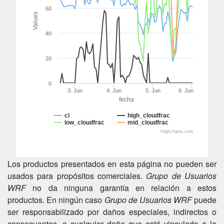
60
Values
40
20
0
3. Jun
4. Jun
5. Jun
6. Jun
fecha
cl
high_cloudfrac
low_cloudfrac
mid_cloudfrac
Highcharts.com
Los productos presentados en esta página no pueden ser
usados para propósitos comerciales.
Grupo de Usuarios
WRF
no da ninguna garantía en relación a estos
productos. En ningún caso
Grupo de Usuarios WRF
puede
ser responsabilizado por daños especiales, indirectos o
consecuentes, o cualquier daño que esté vinculado a la