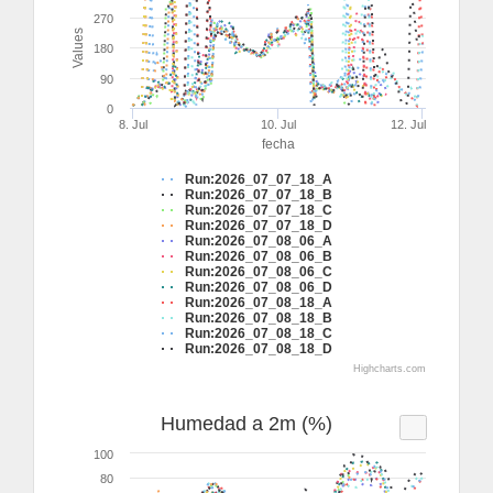
270
Values
180
90
0
8. Jul
10. Jul
12. Jul
fecha
Run:2026_07_07_18_A
Run:2026_07_07_18_B
Run:2026_07_07_18_C
Run:2026_07_07_18_D
Run:2026_07_08_06_A
Run:2026_07_08_06_B
Run:2026_07_08_06_C
Run:2026_07_08_06_D
Run:2026_07_08_18_A
Run:2026_07_08_18_B
Run:2026_07_08_18_C
Run:2026_07_08_18_D
Highcharts.com
Humedad a 2m (%)
100
80