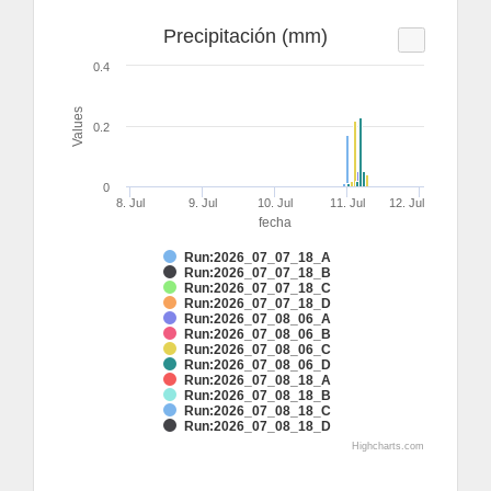
Precipitación (mm)
0.4
Values
0.2
0
8. Jul
9. Jul
10. Jul
11. Jul
12. Jul
fecha
Run:2026_07_07_18_A
Run:2026_07_07_18_B
Run:2026_07_07_18_C
Run:2026_07_07_18_D
Run:2026_07_08_06_A
Run:2026_07_08_06_B
Run:2026_07_08_06_C
Run:2026_07_08_06_D
Run:2026_07_08_18_A
Run:2026_07_08_18_B
Run:2026_07_08_18_C
Run:2026_07_08_18_D
Highcharts.com