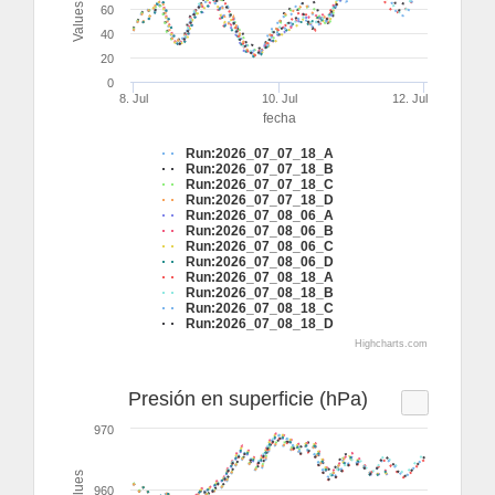
Values
60
40
20
0
8. Jul
10. Jul
12. Jul
fecha
Run:2026_07_07_18_A
Run:2026_07_07_18_B
Run:2026_07_07_18_C
Run:2026_07_07_18_D
Run:2026_07_08_06_A
Run:2026_07_08_06_B
Run:2026_07_08_06_C
Run:2026_07_08_06_D
Run:2026_07_08_18_A
Run:2026_07_08_18_B
Run:2026_07_08_18_C
Run:2026_07_08_18_D
Highcharts.com
Presión en superficie (hPa)
970
Values
960