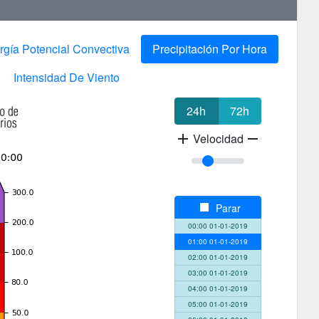
rgía Potencial Convectiva
Precipitación Por Hora
Intensidad De Viento
24h
72h
add
Velocidad
remove
stop
Parar
00:00 01-01-2019
01:00 01-01-2019
02:00 01-01-2019
03:00 01-01-2019
04:00 01-01-2019
05:00 01-01-2019