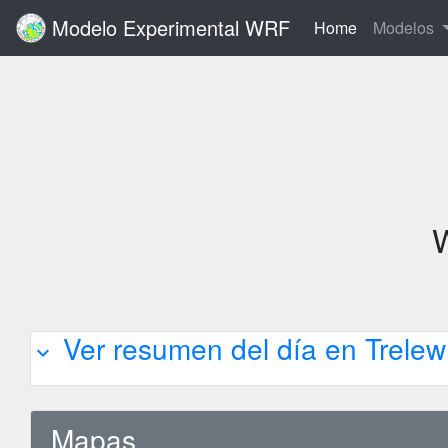
Modelo Experimental WRF
(current)
Home
Modelos
W
Ver resumen del día en Trelew
expand_more
Mapas